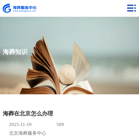
网
站
海
首
葬
海
页
费
葬
海
海葬知识
用
流
葬
海
程
知
葬
联
识
案
系
例
我
海葬在北京怎么办理
们
2025-11-10
509
北京海葬服务中心