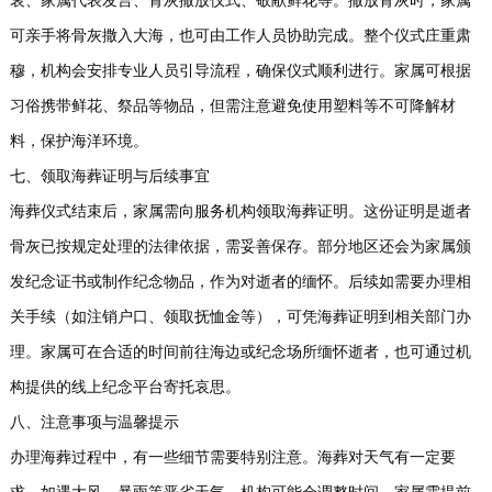
哀、家属代表发言、骨灰撒放仪式、敬献鲜花等。撒放骨灰时，家属
可亲手将骨灰撒入大海，也可由工作人员协助完成。整个仪式庄重肃
穆，机构会安排专业人员引导流程，确保仪式顺利进行。家属可根据
习俗携带鲜花、祭品等物品，但需注意避免使用塑料等不可降解材
料，保护海洋环境。
七、领取海葬证明与后续事宜
海葬仪式结束后，家属需向服务机构领取海葬证明。这份证明是逝者
骨灰已按规定处理的法律依据，需妥善保存。部分地区还会为家属颁
发纪念证书或制作纪念物品，作为对逝者的缅怀。后续如需要办理相
关手续（如注销户口、领取抚恤金等），可凭海葬证明到相关部门办
理。家属可在合适的时间前往海边或纪念场所缅怀逝者，也可通过机
构提供的线上纪念平台寄托哀思。
八、注意事项与温馨提示
办理海葬过程中，有一些细节需要特别注意。海葬对天气有一定要