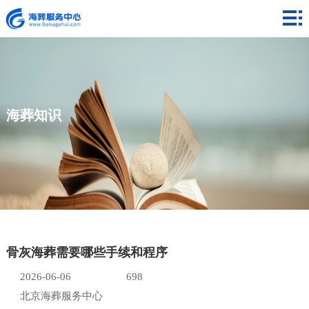
网
站
海
首
葬
海
页
费
葬
海
海葬知识
用
流
葬
海
程
知
葬
联
识
案
系
例
我
骨灰海葬需要哪些手续和程序
们
2026-06-06
698
北京海葬服务中心