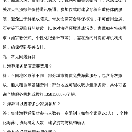
求，如遇大风、暴雨等恶劣天气，机构可能会调整时间，家属需提前
关注天气预报并保持通讯畅通。参加仪式时建议穿着庄重得体的服
装，避免过于鲜艳或随意。骨灰盒需符合环保标准，不可使用金属、
石材等不易降解的材质，以免对海洋环境造成污染。家属如有特殊需
求（如宗教仪式、个性化纪念环节等），需在预约时提前与机构沟
通，确保得到妥善安排。
九、常见问题解答
1. 海葬服务是否需要费用？
答：不同地区政策不同，部分城市提供免费海葬服务，包含骨灰撒
放、船只租赁等基础费用；部分地区可能收取少量服务费，具体可咨
询当地服务机构或拨打13581568870了解。
2. 海葬可以携带多少家属参加？
答：集体海葬通常对参与人数有一定限制（如每个家庭2-3人），个性
化海葬可协商确定人数，建议提前与机构确认。